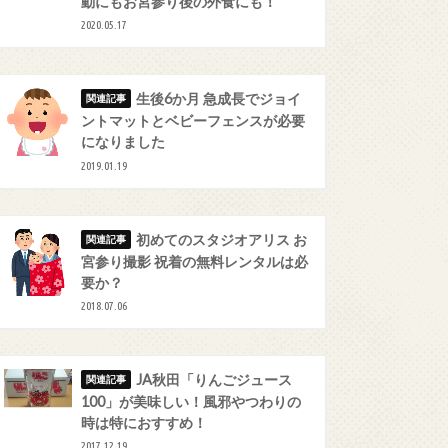
動にもお宮参り後の外食にも！
2020.05.17
生後6か月 急成長でジョイ
ントマットとベビーフェンスが必要
になりました
2019.01.19
初めてのスタジオアリス お
宮参り撮影 祝着の無料レンタルは必
要か？
2018.07.06
JA秋田「りんごジュース
100」が美味しい！風邪やつわりの
時は特におすすめ！
2017.12.19