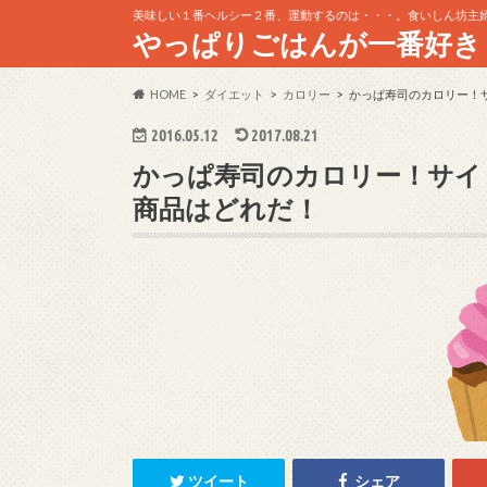
美味しい１番ヘルシー２番、運動するのは・・・。食いしん坊主
やっぱりごはんが一番好き
HOME
ダイエット
カロリー
かっぱ寿司のカロリー！
2016.05.12
2017.08.21
かっぱ寿司のカロリー！サイ
商品はどれだ！
ツイート
シェア