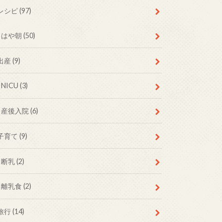
レシピ
(97)
はや朝
(50)
出産
(9)
NICU
(3)
産後入院
(6)
子育て
(9)
断乳
(2)
離乳食
(2)
旅行
(14)