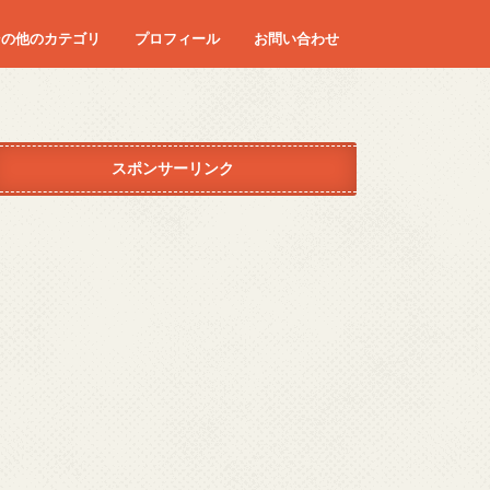
その他のカテゴリ
プロフィール
お問い合わせ
ディズニー
エンタメ
コラム
ダイエット
カロリー
マタニティーライフ
つわり
妊婦健診
レシピ
はや朝
旅行
病気
身体
スポンサーリンク