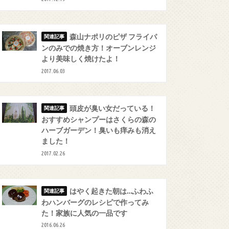
森山ナポリのピザ フライパ
ンのみでの焼き方！オーブンレンジ
より美味しく焼けたよ！
2017.06.03
頭皮が臭い女だっている！
おすすめシャンプーはさくらの森の
ハーブガーデン！臭いも痒みも消え
ました！
2017.02.26
はやく起きた朝は…ふわふ
わハンバーグのレシピで作ってみ
た！家族に人気の一品です
2016.06.26