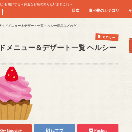
婦がお届けする～身近なお店の知りたいあれこれ～
！
目次
食べ物のカテゴリ
お肉
シーフード
スイーツ
パスタ/イタリアン
ランチ
回転寿司
食べ放題
サイドメニュー＆デザート一覧 ヘルシー商品はどれだ！
カロリー
ドメニュー＆デザート一覧 ヘルシー
Google+
はてブ
Pocket