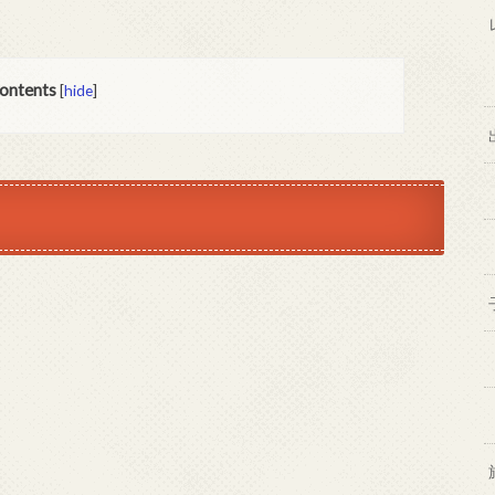
ontents
[
hide
]