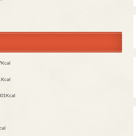
cal
cal
Kcal
al