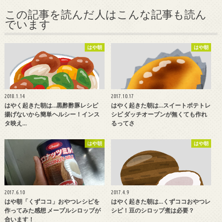
この記事を読んだ人はこんな記事も読ん
でいます
はや朝
はや朝
2018.1.14
2017.10.17
はやく起きた朝は…黒酢酢豚レシピ
はやく起きた朝は…スイートポテトレ
揚げないから簡単ヘルシー！インス
シピ ダッチオーブンが無くても作れ
タ映え…
るってさ
はや朝
はや朝
2017.6.10
2017.4.9
はや朝「くずココ」おやつレシピを
はやく起きた朝は…くずココおやつレ
作ってみた感想 メープルシロップが
シピ！豆のシロップ煮は必要？
合います！