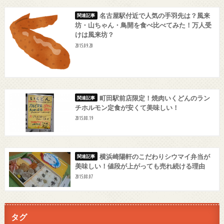
名古屋駅付近で人気の手羽先は？風来
坊・山ちゃん・鳥開を食べ比べてみた！万人受
けは風来坊？
2015.09.20
町田駅前店限定！焼肉いくどんのラン
チホルモン定食が安くて美味しい！
2015.08.19
横浜崎陽軒のこだわりシウマイ弁当が
美味しい！値段が上がっても売れ続ける理由
2015.08.07
タグ