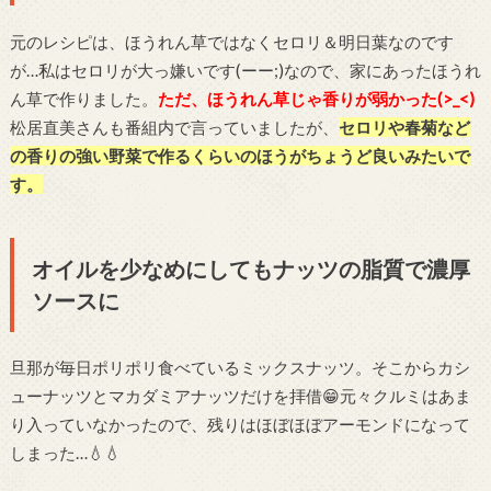
元のレシピは、ほうれん草ではなくセロリ＆明日葉なのです
が…私はセロリが大っ嫌いです(ーー;)なので、家にあったほうれ
ん草で作りました。
ただ、ほうれん草じゃ香りが弱かった(>_<)
松居直美さんも番組内で言っていましたが、
セロリや春菊など
の香りの強い野菜で作るくらいのほうがちょうど良いみたいで
す。
オイルを少なめにしてもナッツの脂質で濃厚
ソースに
旦那が毎日ポリポリ食べているミックスナッツ。そこからカシ
ューナッツとマカダミアナッツだけを拝借😁元々クルミはあま
り入っていなかったので、残りはほぼほぼアーモンドになって
しまった…💧💧