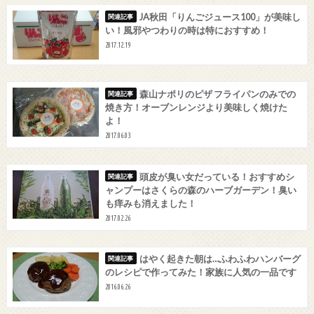
JA秋田「りんごジュース100」が美味し
い！風邪やつわりの時は特におすすめ！
2017.12.19
森山ナポリのピザ フライパンのみでの
焼き方！オーブンレンジより美味しく焼けた
よ！
2017.06.03
頭皮が臭い女だっている！おすすめシ
ャンプーはさくらの森のハーブガーデン！臭い
も痒みも消えました！
2017.02.26
はやく起きた朝は…ふわふわハンバーグ
のレシピで作ってみた！家族に人気の一品です
2016.06.26