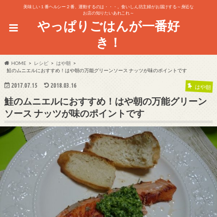
美味しい１番ヘルシー２番、運動するのは・・・。食いしん坊主婦がお届けする～身近な
お店の知りたいあれこれ～
やっぱりごはんが一番好
き！
HOME
レシピ
はや朝
鮭のムニエルにおすすめ！はや朝の万能グリーンソース ナッツが味のポイントです
2017.07.15
2018.03.16
はや朝
鮭のムニエルにおすすめ！はや朝の万能グリーン
ソース ナッツが味のポイントです