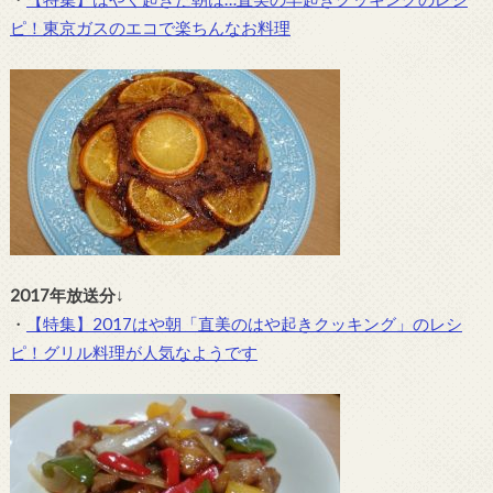
ピ！東京ガスのエコで楽ちんなお料理
2017年放送分
↓
・
【特集】2017はや朝「直美のはや起きクッキング」のレシ
ピ！グリル料理が人気なようです