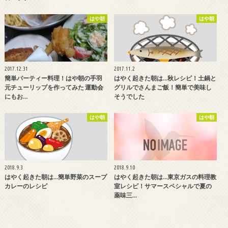
はや朝
はや朝
2017.12.31
2017.11.2
簡単パーティー料理！はや朝の手羽
はやく起きた朝は…秋レシピ！土鍋と
元チューリップを作ってみた 運動会
グリルでさんまご飯！簡単で美味し
にもお…
そうでした
はや朝
はや朝
2018.9.3
2018.9.10
はやく起きた朝は…簡単野菜のスープ
はやく起きた朝は…東京ガスの料理教
カレーのレシピ
室レシピ！サマースペシャルで夏の
薬味三…