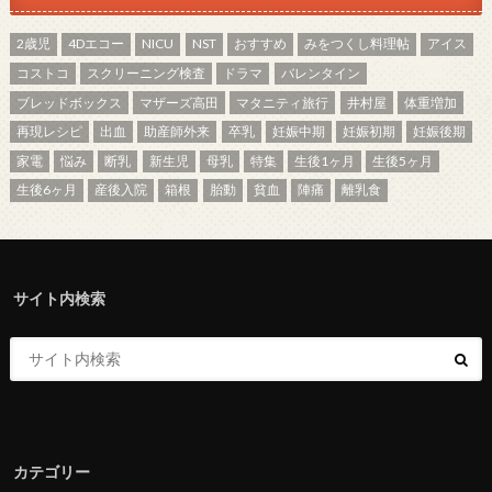
2歳児
4Dエコー
NICU
NST
おすすめ
みをつくし料理帖
アイス
コストコ
スクリーニング検査
ドラマ
バレンタイン
ブレッドボックス
マザーズ高田
マタニティ旅行
井村屋
体重増加
再現レシピ
出血
助産師外来
卒乳
妊娠中期
妊娠初期
妊娠後期
家電
悩み
断乳
新生児
母乳
特集
生後1ヶ月
生後5ヶ月
生後6ヶ月
産後入院
箱根
胎動
貧血
陣痛
離乳食
サイト内検索
カテゴリー