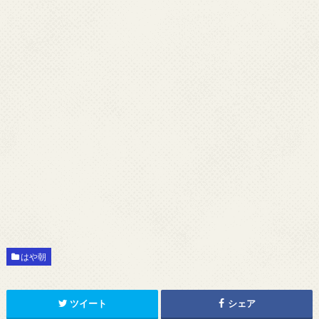
はや朝
ツイート
シェア