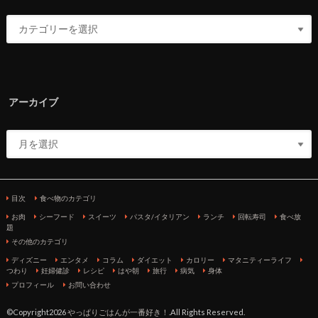
アーカイブ
目次
食べ物のカテゴリ
お肉
シーフード
スイーツ
パスタ/イタリアン
ランチ
回転寿司
食べ放
題
その他のカテゴリ
ディズニー
エンタメ
コラム
ダイエット
カロリー
マタニティーライフ
つわり
妊婦健診
レシピ
はや朝
旅行
病気
身体
プロフィール
お問い合わせ
©Copyright2026
やっぱりごはんが一番好き！
.All Rights Reserved.