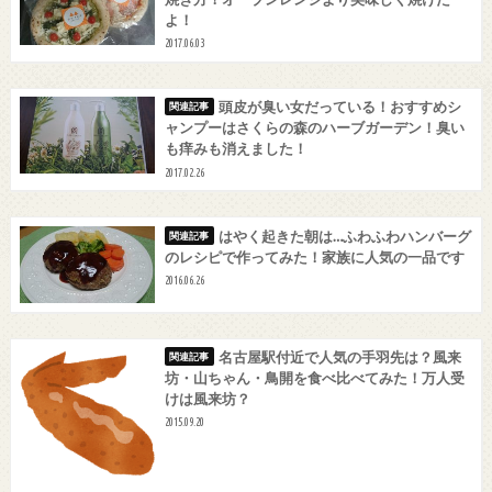
よ！
2017.06.03
頭皮が臭い女だっている！おすすめシ
ャンプーはさくらの森のハーブガーデン！臭い
も痒みも消えました！
2017.02.26
はやく起きた朝は…ふわふわハンバーグ
のレシピで作ってみた！家族に人気の一品です
2016.06.26
名古屋駅付近で人気の手羽先は？風来
坊・山ちゃん・鳥開を食べ比べてみた！万人受
けは風来坊？
2015.09.20