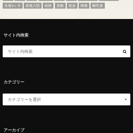
生後6ヶ月
産後入院
箱根
胎動
貧血
陣痛
離乳食
サイト内検索
カテゴリー
アーカイブ