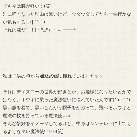
でも今は腰が軽い！(笑)
別に軽くなった理由は無いけど、ウダウダしてたら一生行かな
い気もするし(||´ﾛ｀)
それは嫌だ！！(╯°□°）╯︵ ┻━┻
私は子供の頃から
魔法の国
に憧れていました✨✨
それはディズニーの世界が好きとか、お姫様になりたいとかで
はなく、ホウキに乗った魔法使いに憧れていたんです(*´ω｀*)
黒い服を着て、黒いとんがり帽子をかぶって、飛べるホウキと
魔法の杖を持っている魔法使い♫
そんな恰好をイメージしてるけど、中身はシンデレラに出てく
るような良い魔法使い✨✨(笑)