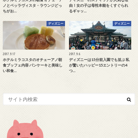
ノとベッラヴィスタ・ラウンジどっ
由！女の子は母性本能をくすぐられ
ちがお…
るギャッ…
ディズニー
ディズニー
2017.9.17
2017.9.6
ホテルミラコスタのオチェーアノ朝
ディズニーは15分前入園でも並ぶ 私
食ブッフェ内容 パンケーキと美味し
が驚いたハッピー15エントリーの4
い和食…
つ…