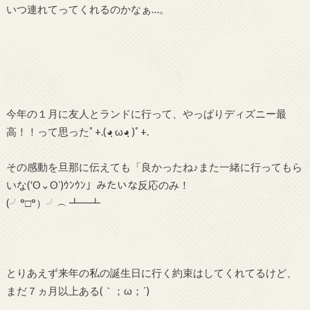
いつ連れてってくれるのかなぁ…。
今年の１月に友人とランドに行って、やっぱりディズニー最
高！！って思ったﾟ+.(◕ฺ ω◕ฺ )ﾟ+.
その感動を旦那に伝えても「良かったね♪また一緒に行ってもら
いな(′ʘ⌄ʘ‵)ｳﾝｳﾝ」みたいな反応のみ！
(╯°□°）╯︵ ┻━┻
とりあえず来年の私の誕生日に行く約束はしてくれてるけど、
まだ７ヵ月以上ある(｀；ω；´)