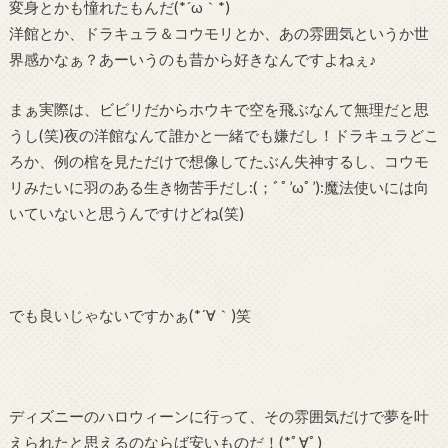
変身とかも憧れたもんだ(*´ω｀*)
洋館とか、ドラキュラ＆コウモリとか、あの雰囲気というか世
界感かなぁ？あーいうのも昔から好きなんですよねぇ♪
まぁ実際は、ビビリだからホウキで空を飛ぶなんて無理だと思
うし(笑)夜の洋館なんて誰かと一緒でも嫌だし！ドラキュラどこ
ろか、例の棺を見ただけで想像してたぶん失神するし、コウモ
リみたいに羽のある生き物苦手だし:(；ﾞﾟ’ωﾟ’):魔法使いには向
いていないと思うんですけどね(笑)
でも良いじゃないですかぁ(*´∀｀)笑
ディズニーのハロウィーンに行って、その雰囲気だけで夢を叶
えられたと思えるのならば安いものだ！(*ﾟ∀ﾟ)