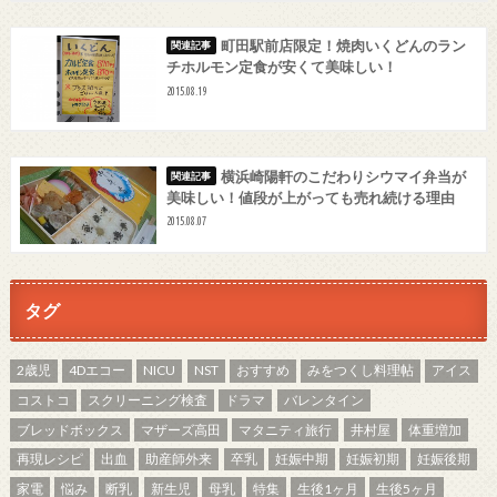
町田駅前店限定！焼肉いくどんのラン
チホルモン定食が安くて美味しい！
2015.08.19
横浜崎陽軒のこだわりシウマイ弁当が
美味しい！値段が上がっても売れ続ける理由
2015.08.07
タグ
2歳児
4Dエコー
NICU
NST
おすすめ
みをつくし料理帖
アイス
コストコ
スクリーニング検査
ドラマ
バレンタイン
ブレッドボックス
マザーズ高田
マタニティ旅行
井村屋
体重増加
再現レシピ
出血
助産師外来
卒乳
妊娠中期
妊娠初期
妊娠後期
家電
悩み
断乳
新生児
母乳
特集
生後1ヶ月
生後5ヶ月