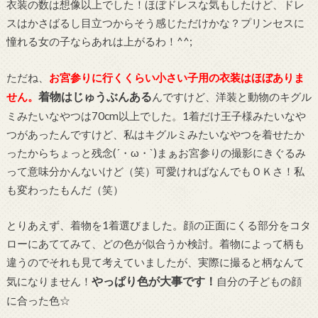
衣装の数は想像以上でした！ほぼドレスな気もしたけど、ドレ
スはかさばるし目立つからそう感じただけかな？プリンセスに
憧れる女の子ならあれは上がるわ！^^;
ただね、
お宮参りに行くくらい小さい子用の衣装はほぼありま
着物はじゅうぶんある
せん。
んですけど、洋装と動物のキグル
ミみたいなやつは70cm以上でした。1着だけ王子様みたいなや
つがあったんですけど、私はキグルミみたいなやつを着せたか
ったからちょっと残念(´・ω・`)まぁお宮参りの撮影にきぐるみ
って意味分かんないけど（笑）可愛ければなんでもＯＫさ！私
も変わったもんだ（笑）
とりあえず、着物を1着選びました。顔の正面にくる部分をコタ
ローにあててみて、どの色が似合うか検討。着物によって柄も
違うのでそれも見て考えていましたが、実際に撮ると柄なんて
やっぱり色が大事です！
気になりません！
自分の子どもの顔
に合った色☆