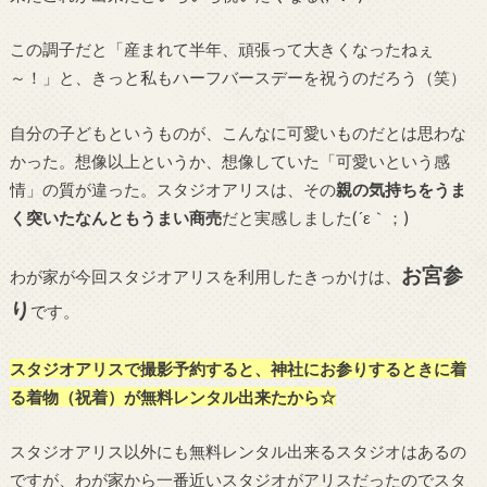
この調子だと「産まれて半年、頑張って大きくなったねぇ
～！」と、きっと私もハーフバースデーを祝うのだろう（笑）
自分の子どもというものが、こんなに可愛いものだとは思わな
かった。想像以上というか、想像していた「可愛いという感
情」の質が違った。スタジオアリスは、その
親の気持ちをうま
く突いたなんともうまい商売
だと実感しました(´ε｀；)
お宮参
わが家が今回スタジオアリスを利用したきっかけは、
り
です。
スタジオアリスで撮影予約すると、神社にお参りするときに着
る着物（祝着）が無料レンタル出来たから☆
スタジオアリス以外にも無料レンタル出来るスタジオはあるの
ですが、わが家から一番近いスタジオがアリスだったのでスタ