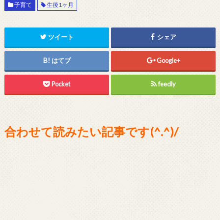
子育て
生後1ヶ月
ツイート
シェア
はてブ
Google+
Pocket
feedly
合わせて読みたい記事です(^.^)/