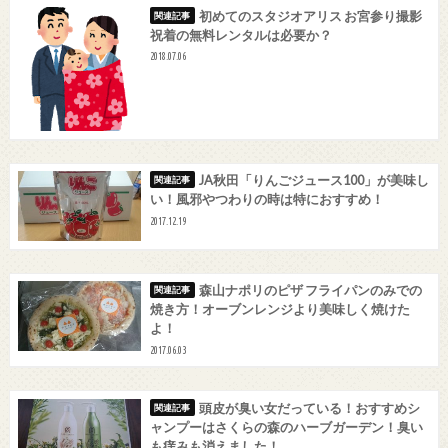
初めてのスタジオアリス お宮参り撮影
祝着の無料レンタルは必要か？
2018.07.06
JA秋田「りんごジュース100」が美味し
い！風邪やつわりの時は特におすすめ！
2017.12.19
森山ナポリのピザ フライパンのみでの
焼き方！オーブンレンジより美味しく焼けた
よ！
2017.06.03
頭皮が臭い女だっている！おすすめシ
ャンプーはさくらの森のハーブガーデン！臭い
も痒みも消えました！