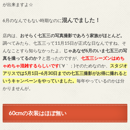
が出来ますよ☆
混んでました！
6月のなんでもない時期なのに
店内は、
おそらく七五三の写真撮影であろう家族がほとんど。
調べてみたら、七五三って11月15日が正式な日なんですね、そ
んなことすら知らなかったよ。
じゃあなぜ6月のいま七五三の写
真を撮ってるのか？
と思ったのですが、
七五三シーズンはめち
ゃめちゃ混雑するらしいです
(´∀｀；)そのためなのか、
スタジオ
アリスでは5月1日~6月30日までの七五三撮影がお得に撮れると
いうキャンペーンをやっていました。
毎年やっているのかは分
かりませんが。
60cmの衣装はほぼ無い