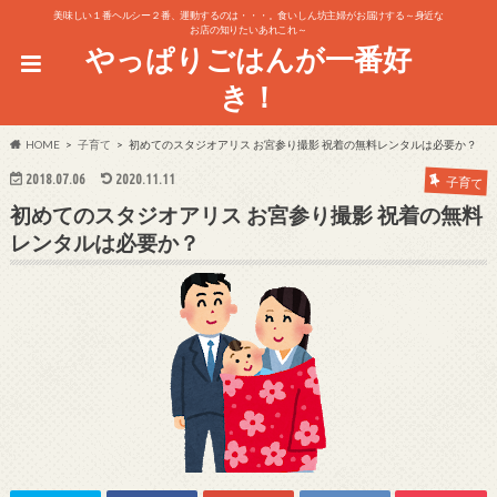
美味しい１番ヘルシー２番、運動するのは・・・。食いしん坊主婦がお届けする～身近な
お店の知りたいあれこれ～
やっぱりごはんが一番好
き！
HOME
子育て
初めてのスタジオアリス お宮参り撮影 祝着の無料レンタルは必要か？
2018.07.06
2020.11.11
子育て
初めてのスタジオアリス お宮参り撮影 祝着の無料
レンタルは必要か？