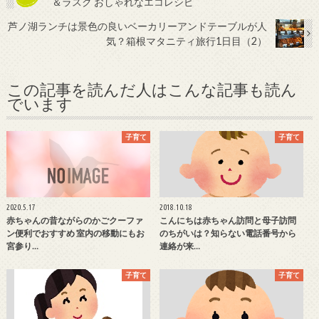
＆ラスク おしゃれなエコレシピ
芦ノ湖ランチは景色の良いベーカリーアンドテーブルが人
気？箱根マタニティ旅行1日目（2）
この記事を読んだ人はこんな記事も読ん
でいます
子育て
子育て
2020.5.17
2018.10.18
赤ちゃんの昔ながらのかごクーファ
こんにちは赤ちゃん訪問と母子訪問
ン便利でおすすめ 室内の移動にもお
のちがいは？知らない電話番号から
宮参り…
連絡が来…
子育て
子育て