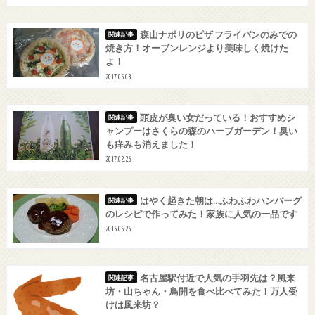
森山ナポリのピザ フライパンのみでの
焼き方！オーブンレンジより美味しく焼けた
よ！
2017.06.03
頭皮が臭い女だっている！おすすめシ
ャンプーはさくらの森のハーブガーデン！臭い
も痒みも消えました！
2017.02.26
はやく起きた朝は…ふわふわハンバーグ
のレシピで作ってみた！家族に人気の一品です
2016.06.26
名古屋駅付近で人気の手羽先は？風来
坊・山ちゃん・鳥開を食べ比べてみた！万人受
けは風来坊？