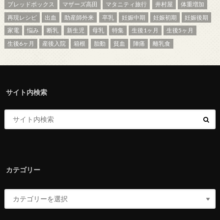
ブレッドボックス
マザーズ高田
マタニティ旅行
井村屋
体重増加
再現レシピ
出血
助産師外来
卒乳
妊娠中期
妊娠初期
妊娠後期
家電
悩み
断乳
新生児
母乳
特集
生後1ヶ月
生後5ヶ月
生後6ヶ月
産後入院
箱根
胎動
貧血
陣痛
離乳食
サイト内検索
カテゴリー