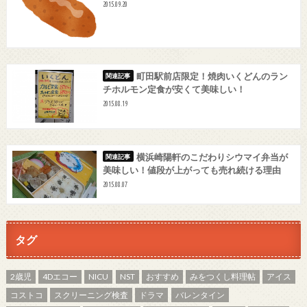
2015.09.20
町田駅前店限定！焼肉いくどんのラン
チホルモン定食が安くて美味しい！
2015.08.19
横浜崎陽軒のこだわりシウマイ弁当が
美味しい！値段が上がっても売れ続ける理由
2015.08.07
タグ
2歳児
4Dエコー
NICU
NST
おすすめ
みをつくし料理帖
アイス
コストコ
スクリーニング検査
ドラマ
バレンタイン