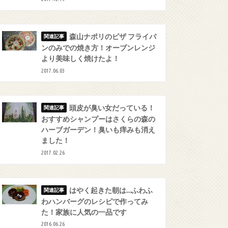
森山ナポリのピザ フライパ
ンのみでの焼き方！オーブンレンジ
より美味しく焼けたよ！
2017.06.03
頭皮が臭い女だっている！
おすすめシャンプーはさくらの森の
ハーブガーデン！臭いも痒みも消え
ました！
2017.02.26
はやく起きた朝は…ふわふ
わハンバーグのレシピで作ってみ
た！家族に人気の一品です
2016.06.26