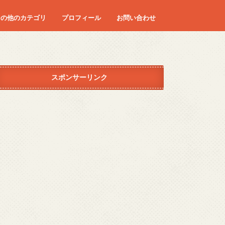
その他のカテゴリ
プロフィール
お問い合わせ
ディズニー
エンタメ
コラム
ダイエット
カロリー
マタニティーライフ
つわり
妊婦健診
レシピ
はや朝
旅行
病気
身体
スポンサーリンク