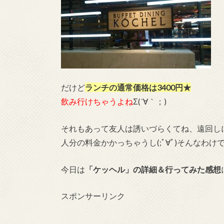
だけど
ランチの通常価格は3400円★
飲み行けちゃうよね
Σ(´∀｀；)
それもあって友人は誘いづらくてね、遠回しに
人分の料金かかっちゃうし(;ﾟ∀ﾟ)そんなわ
今日は
「ケッヘル」の詳細
＆
行ってみた感想
スポンサーリンク