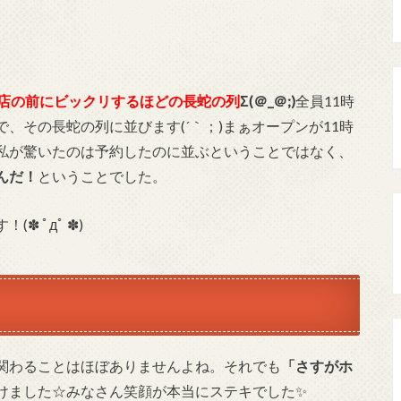
店の前にビックリするほどの長蛇の列
Σ(＠_＠;)
全員11時
、その長蛇の列に並びます(´｀；)まぁオープンが11時
私が驚いたのは予約したのに並ぶということではなく、
んだ！
ということでした。
 ﾟдﾟ ✽)
関わることはほぼありませんよね。それでも
「さすがホ
けました☆みなさん笑顔が本当にステキでした✨