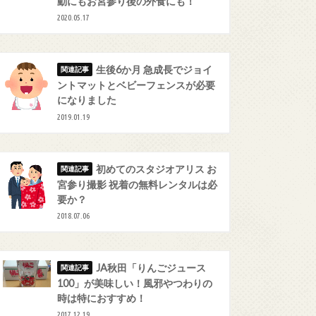
動にもお宮参り後の外食にも！
2020.05.17
生後6か月 急成長でジョイ
ントマットとベビーフェンスが必要
になりました
2019.01.19
初めてのスタジオアリス お
宮参り撮影 祝着の無料レンタルは必
要か？
2018.07.06
JA秋田「りんごジュース
100」が美味しい！風邪やつわりの
時は特におすすめ！
2017.12.19