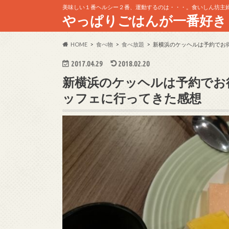
美味しい１番ヘルシー２番、運動するのは・・・。食いしん坊主
やっぱりごはんが一番好き
HOME
食べ物
食べ放題
新横浜のケッヘルは予約でお
2017.04.29
2018.02.20
新横浜のケッヘルは予約でお
ッフェに行ってきた感想