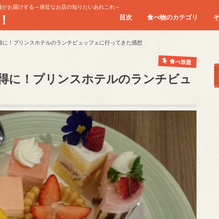
婦がお届けする～身近なお店の知りたいあれこれ～
！
目次
食べ物のカテゴリ
お肉
シーフード
スイーツ
パスタ/イタリアン
ランチ
回転寿司
食べ放題
得に！プリンスホテルのランチビュッフェに行ってきた感想
食べ放題
得に！プリンスホテルのランチビュ