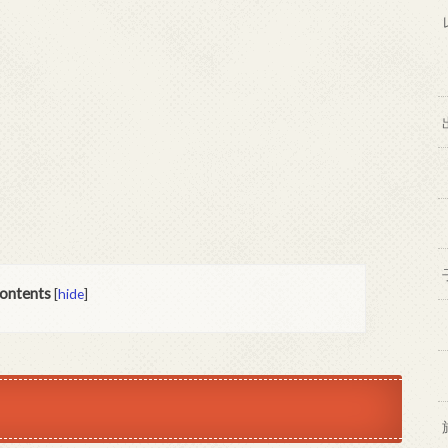
ontents
[
hide
]