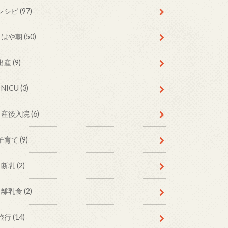
レシピ
(97)
はや朝
(50)
出産
(9)
NICU
(3)
産後入院
(6)
子育て
(9)
断乳
(2)
離乳食
(2)
旅行
(14)