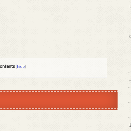
ontents
[
hide
]