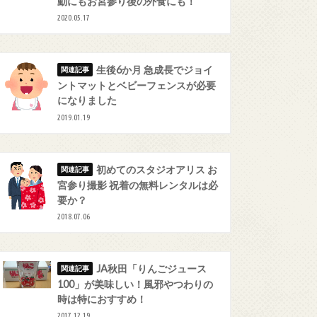
動にもお宮参り後の外食にも！
2020.05.17
生後6か月 急成長でジョイ
ントマットとベビーフェンスが必要
になりました
2019.01.19
初めてのスタジオアリス お
宮参り撮影 祝着の無料レンタルは必
要か？
2018.07.06
JA秋田「りんごジュース
100」が美味しい！風邪やつわりの
時は特におすすめ！
2017.12.19