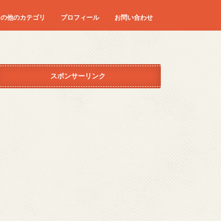
その他のカテゴリ
プロフィール
お問い合わせ
ディズニー
エンタメ
コラム
ダイエット
カロリー
マタニティーライフ
つわり
妊婦健診
レシピ
はや朝
旅行
病気
身体
スポンサーリンク