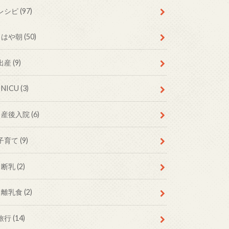
レシピ
(97)
はや朝
(50)
出産
(9)
NICU
(3)
産後入院
(6)
子育て
(9)
断乳
(2)
離乳食
(2)
旅行
(14)