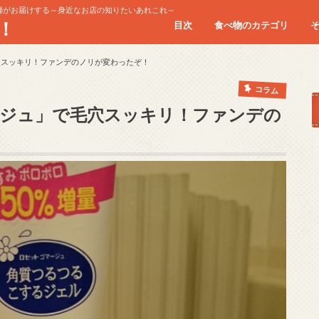
婦がお届けする～身近なお店の知りたいあれこれ～
！
目次
食べ物のカテゴリ
お肉
シーフード
スイーツ
パスタ/イタリアン
ランチ
回転寿司
食べ放題
穴スッキリ！ファンデのノリが変わったぞ！
コラム
ージュ」で毛穴スッキリ！ファンデの