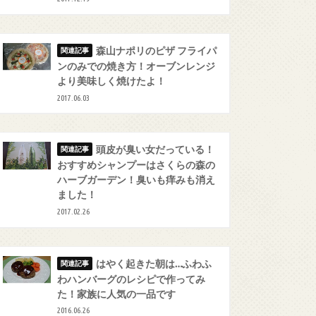
森山ナポリのピザ フライパ
ンのみでの焼き方！オーブンレンジ
より美味しく焼けたよ！
2017.06.03
頭皮が臭い女だっている！
おすすめシャンプーはさくらの森の
ハーブガーデン！臭いも痒みも消え
ました！
2017.02.26
はやく起きた朝は…ふわふ
わハンバーグのレシピで作ってみ
た！家族に人気の一品です
2016.06.26