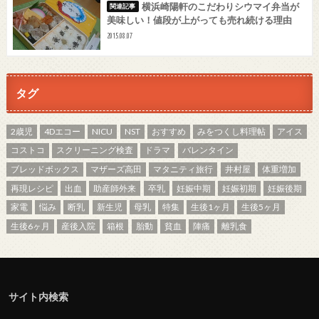
横浜崎陽軒のこだわりシウマイ弁当が
美味しい！値段が上がっても売れ続ける理由
2015.08.07
タグ
2歳児
4Dエコー
NICU
NST
おすすめ
みをつくし料理帖
アイス
コストコ
スクリーニング検査
ドラマ
バレンタイン
ブレッドボックス
マザーズ高田
マタニティ旅行
井村屋
体重増加
再現レシピ
出血
助産師外来
卒乳
妊娠中期
妊娠初期
妊娠後期
家電
悩み
断乳
新生児
母乳
特集
生後1ヶ月
生後5ヶ月
生後6ヶ月
産後入院
箱根
胎動
貧血
陣痛
離乳食
サイト内検索