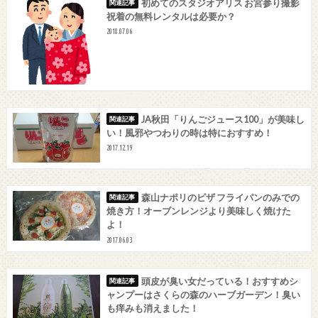
初めてのスタジオアリス お宮参り撮影
祝着の無料レンタルは必要か？
2018.07.06
JA秋田「りんごジュース100」が美味し
い！風邪やつわりの時は特におすすめ！
2017.12.19
森山ナポリのピザ フライパンのみでの
焼き方！オーブンレンジより美味しく焼けた
よ！
2017.06.03
頭皮が臭い女だっている！おすすめシ
ャンプーはさくらの森のハーブガーデン！臭い
も痒みも消えました！