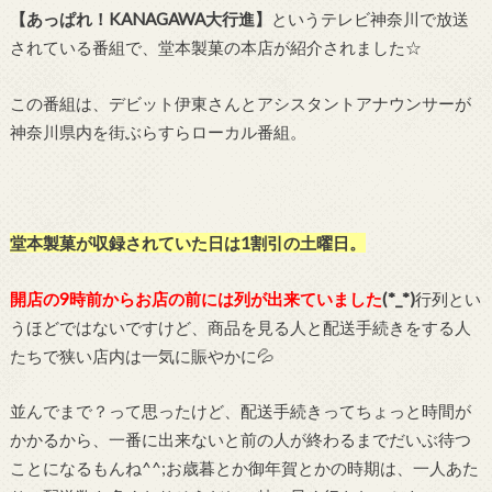
【あっぱれ！KANAGAWA大行進】
というテレビ神奈川で放送
されている番組で、堂本製菓の本店が紹介されました☆
この番組は、デビット伊東さんとアシスタントアナウンサーが
神奈川県内を街ぶらすらローカル番組。
堂本製菓が収録されていた日は1割引の土曜日。
開店の9時前からお店の前には列が出来ていました
(*_*)
行列とい
うほどではないですけど、商品を見る人と配送手続きをする人
たちで狭い店内は一気に賑やかに💦
並んでまで？って思ったけど、配送手続きってちょっと時間が
かかるから、一番に出来ないと前の人が終わるまでだいぶ待つ
ことになるもんね^^;お歳暮とか御年賀とかの時期は、一人あた