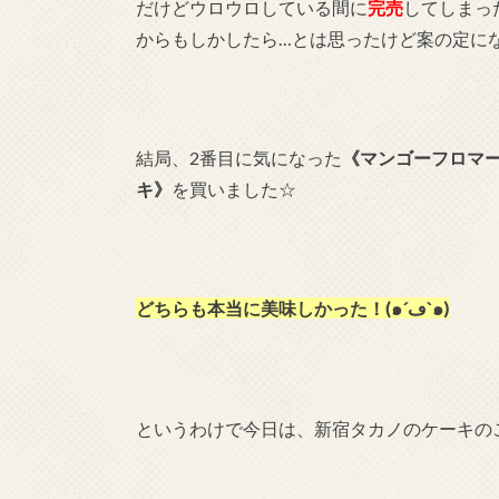
だけどウロウロしている間に
完売
してしまっ
からもしかしたら…とは思ったけど案の定になる
結局、2番目に気になった
《マンゴーフロマ
キ》
を買いました☆
どちらも本当に美味しかった！(๑´ڡ`๑)
というわけで今日は、新宿タカノのケーキの