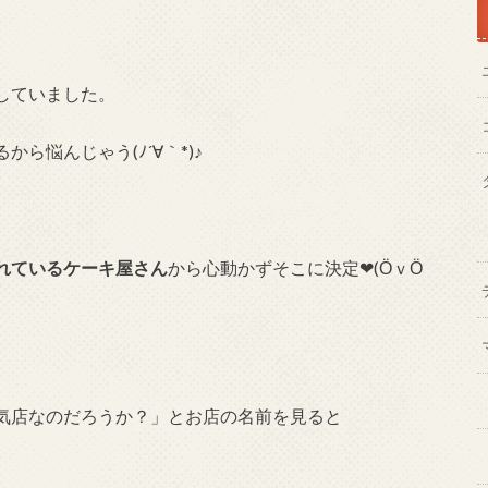
していました。
ら悩んじゃう(ﾉ´∀｀*)♪
れているケーキ屋さん
から心動かずそこに決定❤(ӦｖӦ
気店なのだろうか？」とお店の名前を見ると