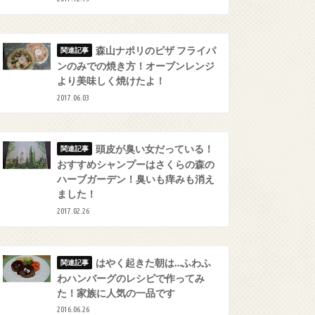
森山ナポリのピザ フライパ
ンのみでの焼き方！オーブンレンジ
より美味しく焼けたよ！
2017.06.03
頭皮が臭い女だっている！
おすすめシャンプーはさくらの森の
ハーブガーデン！臭いも痒みも消え
ました！
2017.02.26
はやく起きた朝は…ふわふ
わハンバーグのレシピで作ってみ
た！家族に人気の一品です
2016.06.26