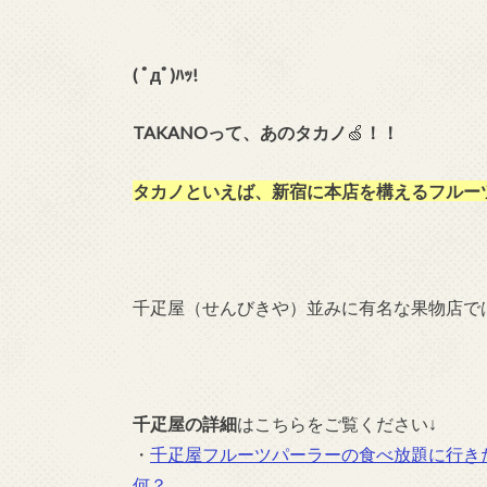
( ﾟдﾟ)ﾊｯ!
TAKANOって、あのタカノ
🍏
！！
タカノといえば、新宿に本店を構えるフルー
千疋屋（せんびきや）並みに有名な果物店で
千疋屋の詳細
はこちらをご覧ください↓
・
千疋屋フルーツパーラーの食べ放題に行き
何？