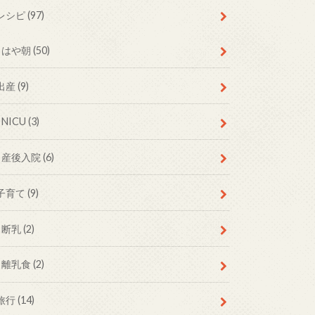
レシピ
(97)
はや朝
(50)
出産
(9)
NICU
(3)
産後入院
(6)
子育て
(9)
断乳
(2)
離乳食
(2)
旅行
(14)