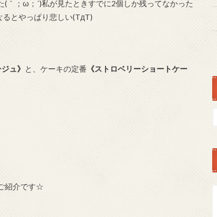
た(｀；ω；´)私が見たときすでに2個しか残ってなかった
とやっぱり悲しい(TдT)
ージュ》
と、ケーキの定番
《ストロベリーショートケー
ご紹介です☆