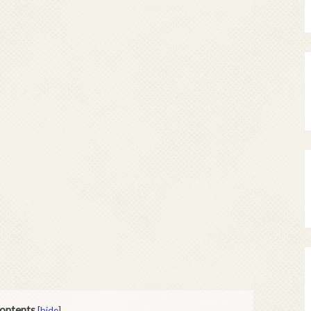
ontents
[
hide
]