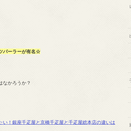
ツパーラーが有名☆
はなかろうか？
たい！銀座千疋屋と京橋千疋屋と千疋屋総本店の違いは