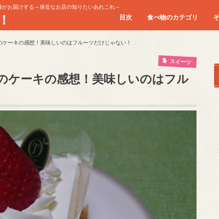
婦がお届けする～身近なお店の知りたいあれこれ～
！
目次
食べ物のカテゴリ
お肉
シーフード
スイーツ
パスタ/イタリアン
ランチ
回転寿司
食べ放題
のケーキの感想！美味しいのはフルーツだけじゃない！
スイーツ
のケーキの感想！美味しいのはフル