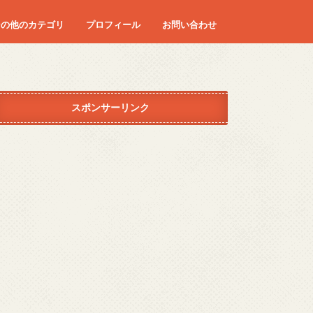
その他のカテゴリ
プロフィール
お問い合わせ
ディズニー
エンタメ
コラム
ダイエット
カロリー
マタニティーライフ
つわり
妊婦健診
レシピ
はや朝
旅行
病気
身体
スポンサーリンク