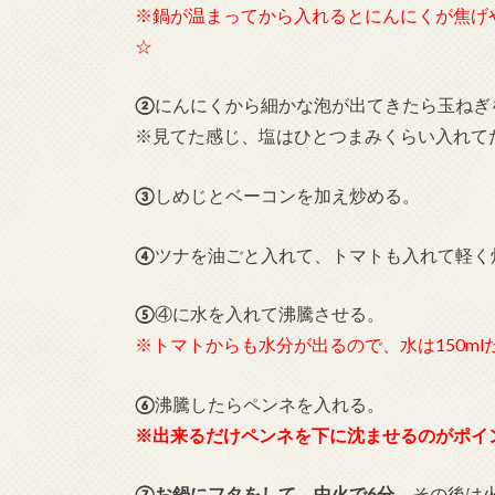
※
鍋が温まってから入れるとにんにくが焦げ
☆
②
にんにくから細かな泡が出てきたら玉ねぎ
※
見てた感じ、塩はひとつまみくらい入れて
③
しめじとベーコンを加え炒める。
④
ツナを油ごと入れて、トマトも入れて軽く
⑤
④に水を入れて沸騰させる。
※
トマトからも水分が出るので、水は150ml
⑥
沸騰したらペンネを入れる。
※
出来るだけペンネを下に沈ませるのがポイ
⑦
お鍋にフタをして、
中火で6分
。
その後は