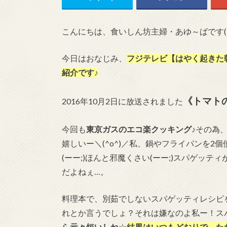
こんにちは、食いしん坊主婦・あゆ～ばです(^
今日はおなじみ、
フジテレビ【はやく起きた
紹介です♪
《トマト
2016年10月2日に放送されました
今回も
東京ガスのエコ楽クッキング
♪その為
嬉しいー＼(^o^)／私、鍋やフライパンを2
(ーー;)ほんと邪魔くさい(ーー;)スパゲッ
だよねぇ…。
料理本で、別茹でしないスパゲッティレシピ
れとか言うでしょ？それは嫌なのよ私ー！ス
ら元々短いしね
☆
結果はいつもどおりで、た