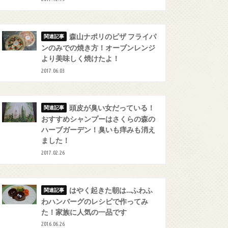
森山ナポリのピザ フライパ
ンのみでの焼き方！オーブンレンジ
より美味しく焼けたよ！
2017.06.03
頭皮が臭い女だっている！
おすすめシャンプーはさくらの森の
ハーブガーデン！臭いも痒みも消え
ました！
2017.02.26
はやく起きた朝は…ふわふ
わハンバーグのレシピで作ってみ
た！家族に人気の一品です
2016.06.26