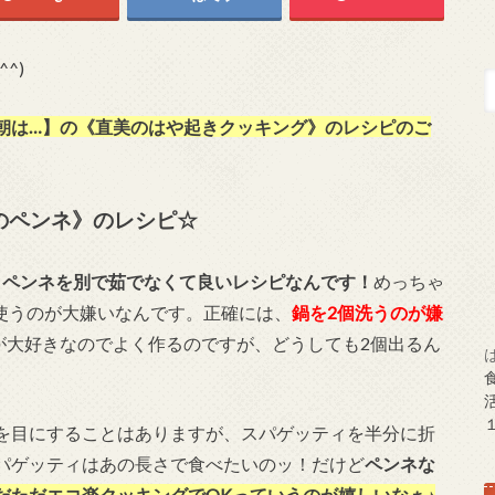
^)
朝は…】の《直美のはや起きクッキング》のレシピのご
のペンネ》のレシピ☆
、
ペンネを別で茹でなくて良いレシピなんです！
めっちゃ
個使うのが大嫌いなんです。正確には、
鍋を2個洗うのが嫌
ティが大好きなのでよく作るのですが、どうしても2個出るん
を目にすることはありますが、スパゲッティを半分に折
パゲッティはあの長さで食べたいのッ！だけど
ペンネな
だただエコ楽クッキングでOKっていうのが嬉しいなぁ♪