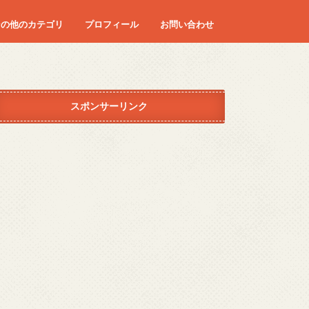
その他のカテゴリ
プロフィール
お問い合わせ
ディズニー
エンタメ
コラム
ダイエット
カロリー
マタニティーライフ
つわり
妊婦健診
レシピ
はや朝
旅行
病気
身体
スポンサーリンク