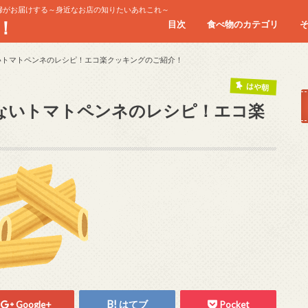
婦がお届けする～身近なお店の知りたいあれこれ～
！
目次
食べ物のカテゴリ
お肉
シーフード
スイーツ
パスタ/イタリアン
ランチ
回転寿司
食べ放題
いトマトペンネのレシピ！エコ楽クッキングのご紹介！
はや朝
ないトマトペンネのレシピ！エコ楽
Google+
はてブ
Pocket