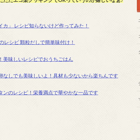
↓
イカ」 レシピ知らないけど作ってみた！
のレシピ 顆粒だしで簡単味付け！
！美味しいレシピでおうちごはん
卵なしでも美味しいよ！具材も少ないから楽ちんです
タンのレシピ！栄養満点で華やかな一品です