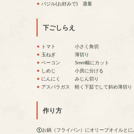
バジル(お好みで) 適量
下ごしらえ
トマト 小さく角切
玉ねぎ 薄切り
ベーコン 5mm幅にカット
しめじ 小房に分ける
にんにく みじん切り
アスパラガス 軽く下茹でして斜め薄切り
作り方
①
お鍋（フライパン）にオリーブオイルとに