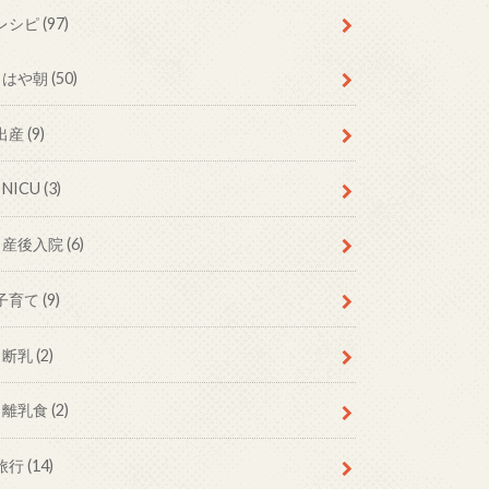
レシピ
(97)
はや朝
(50)
出産
(9)
NICU
(3)
産後入院
(6)
子育て
(9)
断乳
(2)
離乳食
(2)
旅行
(14)