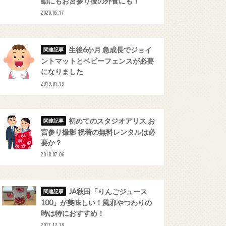
動にもお宮参り後の外食にも！
2020.05.17
生後6か月 急成長でジョイ
ントマットとベビーフェンスが必要
になりました
2019.01.19
初めてのスタジオアリス お
宮参り撮影 祝着の無料レンタルは必
要か？
2018.07.06
JA秋田「りんごジュース
100」が美味しい！風邪やつわりの
時は特におすすめ！
2017.12.19