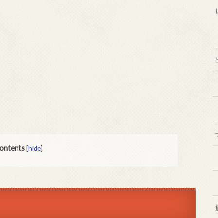
ontents
[
hide
]