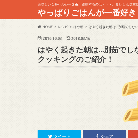
美味しい１番ヘルシー２番、運動するのは・・・。食いしん坊主
やっぱりごはんが一番好き
HOME
レシピ
はや朝
はやく起きた朝は…別茹でしな
2016.10.03
2018.03.16
はやく起きた朝は…別茹でし
クッキングのご紹介！
ツイート
シェア