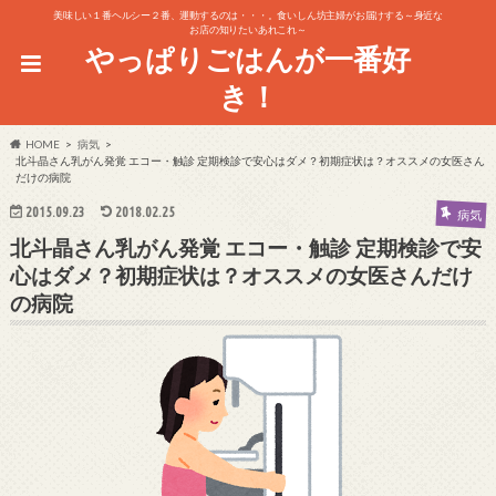
美味しい１番ヘルシー２番、運動するのは・・・。食いしん坊主婦がお届けする～身近な
お店の知りたいあれこれ～
やっぱりごはんが一番好
き！
HOME
病気
北斗晶さん乳がん発覚 エコー・触診 定期検診で安心はダメ？初期症状は？オススメの女医さん
だけの病院
2015.09.23
2018.02.25
病気
北斗晶さん乳がん発覚 エコー・触診 定期検診で安
心はダメ？初期症状は？オススメの女医さんだけ
の病院