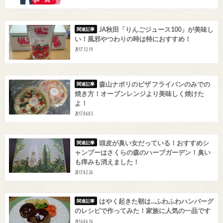
JA秋田「りんごジュース100」が美味し
い！風邪やつわりの時は特におすすめ！
2017.12.19
森山ナポリのピザ フライパンのみでの
焼き方！オーブンレンジより美味しく焼けた
よ！
2017.06.03
頭皮が臭い女だっている！おすすめシ
ャンプーはさくらの森のハーブガーデン！臭い
も痒みも消えました！
2017.02.26
はやく起きた朝は…ふわふわハンバーグ
のレシピで作ってみた！家族に人気の一品です
2016.06.26