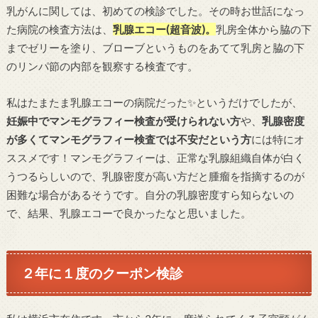
乳がんに関しては、初めての検診でした。その時お世話になっ
た病院の検査方法は、
乳腺エコー(超音波)。
乳房全体から脇の下
までゼリーを塗り、ブローブというものをあてて乳房と脇の下
のリンパ節の内部を観察する検査です。
私はたまたま乳腺エコーの病院だった✨というだけでしたが、
妊娠中でマンモグラフィー検査が受けられない方
や、
乳腺密度
が多くてマンモグラフィー検査では不安だという方
には特にオ
ススメです！マンモグラフィーは、正常な乳腺組織自体が白く
うつるらしいので、乳腺密度が高い方だと腫瘤を指摘するのが
困難な場合があるそうです。自分の乳腺密度すら知らないの
で、結果、乳腺エコーで良かったなと思いました。
２年に１度のクーポン検診