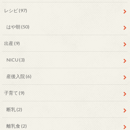
レシピ
(97)
はや朝
(50)
出産
(9)
NICU
(3)
産後入院
(6)
子育て
(9)
断乳
(2)
離乳食
(2)