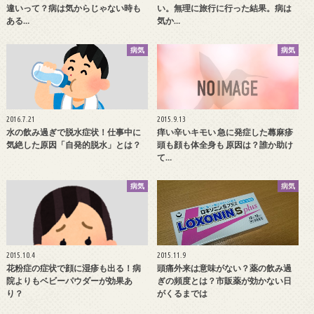
違いって？病は気からじゃない時も
い。無理に旅行に行った結果。病は
ある…
気か…
病気
病気
2016.7.21
2015.9.13
水の飲み過ぎで脱水症状！仕事中に
痒い辛いキモい 急に発症した蕁麻疹
気絶した原因「自発的脱水」とは？
頭も顔も体全身も 原因は？誰か助け
て…
病気
病気
2015.10.4
2015.11.9
花粉症の症状で顔に湿疹も出る！病
頭痛外来は意味がない？薬の飲み過
院よりもベビーパウダーが効果あ
ぎの頻度とは？市販薬が効かない日
り？
がくるまでは