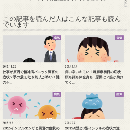
この記事を読んだ人はこんな記事も読ん
でいます
病気
病気
2015.11.22
2015.9.15
仕事が原因で精神病パニック障害の
痒い辛いキモい！蕁麻疹初日の症状
症状？手の震え 吐き気 人が怖い！謎
頭も顔も体全身も…原因は？誰か助け
の不…
てく…
病気
病気
2015.9.6
2015.9.7
2015インフルエンザと風邪の症状の
2015A型とB型インフルの症状の違