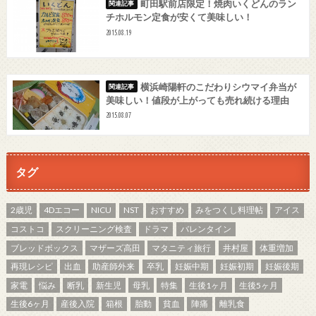
町田駅前店限定！焼肉いくどんのラン
チホルモン定食が安くて美味しい！
2015.08.19
横浜崎陽軒のこだわりシウマイ弁当が
美味しい！値段が上がっても売れ続ける理由
2015.08.07
タグ
2歳児
4Dエコー
NICU
NST
おすすめ
みをつくし料理帖
アイス
コストコ
スクリーニング検査
ドラマ
バレンタイン
ブレッドボックス
マザーズ高田
マタニティ旅行
井村屋
体重増加
再現レシピ
出血
助産師外来
卒乳
妊娠中期
妊娠初期
妊娠後期
家電
悩み
断乳
新生児
母乳
特集
生後1ヶ月
生後5ヶ月
生後6ヶ月
産後入院
箱根
胎動
貧血
陣痛
離乳食