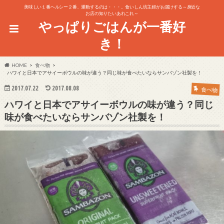
美味しい１番ヘルシー２番、運動するのは・・・。食いしん坊主婦がお届けする～身近な
お店の知りたいあれこれ～
やっぱりごはんが一番好
き！
HOME
食べ物
ハワイと日本でアサイーボウルの味が違う？同じ味が食べたいならサンバゾン社製を！
2017.07.22
2017.08.08
食べ物
ハワイと日本でアサイーボウルの味が違う？同じ
味が食べたいならサンバゾン社製を！