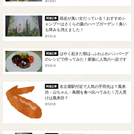
2017.06.03
頭皮が臭い女だっている！おすすめシ
ャンプーはさくらの森のハーブガーデン！臭い
も痒みも消えました！
2017.02.26
はやく起きた朝は…ふわふわハンバーグ
のレシピで作ってみた！家族に人気の一品です
2016.06.26
名古屋駅付近で人気の手羽先は？風来
坊・山ちゃん・鳥開を食べ比べてみた！万人受
けは風来坊？
2015.09.20