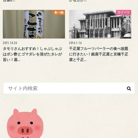
食べ物
スイーツ
2015.10.26
2016.1.16
タモリさんおすすめ！しゃぶしゃぶ
千疋屋フルーツパーラーの食べ放題
はポン酢とゴマダレを混ぜたタレが
に行きたい！銀座千疋屋と京橋千疋
旨い！蒸…
屋と千疋…