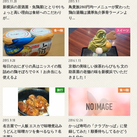
2015.11.28
2015.9.1
新横浜の居酒屋・魚鶏屋(ととりや) ち
鳥貴族280円均一メニューが変わった
ょっと高い理由は食材へのこだわり
鶏白湯麺は濃厚魚介豚骨ラーメンよ
が…
り…
食べ物
スイーツ
2015.9.28
2016.1.15
毎日のおにぎりの具はニッスイの瓶
京都の美味しい抹茶わらびもち 文の
詰めの鶏そぼろでＯＫ！お弁当にも
助茶屋の老舗の味を新横浜でいただ
使えるよ
きました！
旅行
食べ物
2015.9.18
2016.12.26
名古屋で一人飯 エスカで味噌煮込み
かっぱ寿司の「クラブかっぱ」に登
うどんと味噌カツを食べるなら？名
録してみた！順番待ちしてるかどう
古屋2…
かも分か…